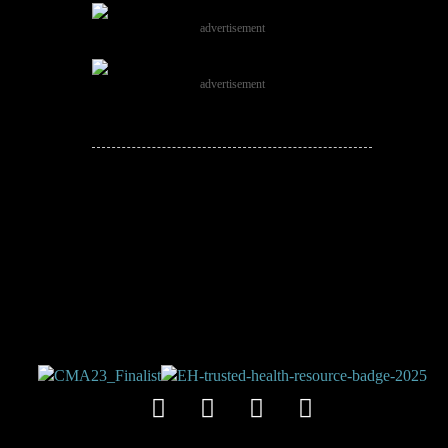
advertisement
advertisement
JOIN THE
CONVERSATION!
Leave a comment below. Remember to
keep it positive!