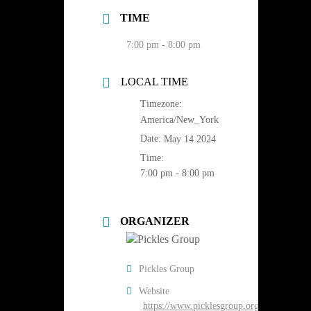
TIME
7:00 pm - 8:00 pm
LOCAL TIME
Timezone:
America/New_York
Date:
May 14 2024
Time:
7:00 pm - 8:00 pm
ORGANIZER
Pickles Group
Website
https://www.picklesgroup.org/