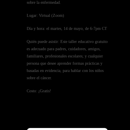
sobre la enfermedad.
Lugar: Virtual (Zoom)
Día y hora: el martes, 14 de mayo, de 6-7pm CT
Quién puede asistir: Este taller educativo gratuito
es adecuado para padres, cuidadores, amigos,
familiares, profesionales escolares; y cualquier
persona que desee aprender formas prácticas y
basadas en evidencia, para hablar con los niños
sobre el cáncer.
Costo: ¡Gratis!