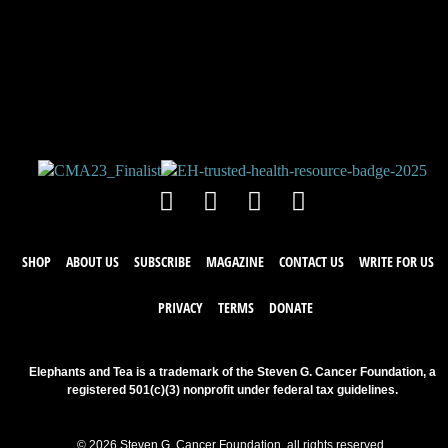
JOIN THE
CONVERSATION!
Leave a comment below. Remember to
keep it positive!
SHOP
ABOUT US
SUBSCRIBE
MAGAZINE
CONTACT US
WRITE FOR US
PRIVACY
TERMS
DONATE
Elephants and Tea is a trademark of the Steven G. Cancer Foundation, a
registered 501(c)(3) nonprofit under federal tax guidelines.
© 2026 Steven G. Cancer Foundation, all rights reserved.