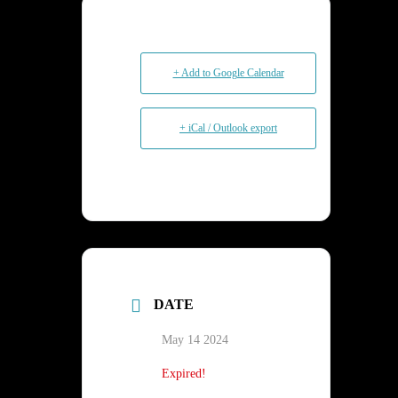
+ Add to Google Calendar
+ iCal / Outlook export
DATE
May 14 2024
Expired!